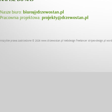
Nasze biuro:
biuro@drzewostan.pl
Pracownia projektowa:
projekty@drzewostan.pl
Wszytkie prawa zastrzeżone © 2026
www.drzewostan.pl
Webdesign freelancer
stripes-design.pl
word