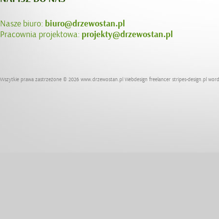
Nasze biuro:
biuro@drzewostan.pl
Pracownia projektowa:
projekty@drzewostan.pl
Wszytkie prawa zastrzeżone © 2026
www.drzewostan.pl
Webdesign freelancer
stripes-design.pl
word