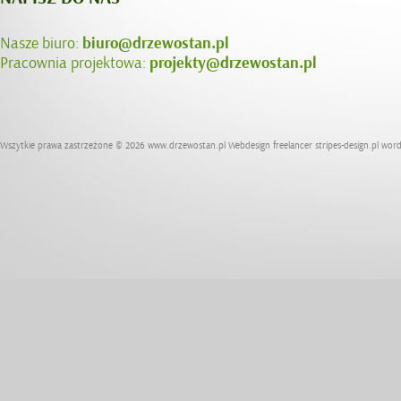
Nasze biuro:
biuro@drzewostan.pl
Pracownia projektowa:
projekty@drzewostan.pl
Wszytkie prawa zastrzeżone © 2026
www.drzewostan.pl
Webdesign freelancer
stripes-design.pl
word