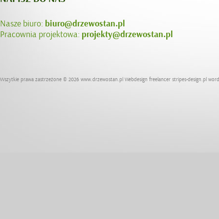
Nasze biuro:
biuro@drzewostan.pl
Pracownia projektowa:
projekty@drzewostan.pl
Wszytkie prawa zastrzeżone © 2026
www.drzewostan.pl
Webdesign freelancer
stripes-design.pl
word