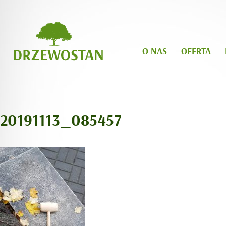
O NAS
OFERTA
20191113_085457