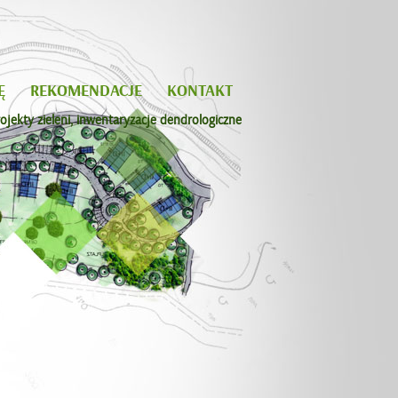
Ę
REKOMENDACJE
KONTAKT
ojekty zieleni, inwentaryzacje dendrologiczne