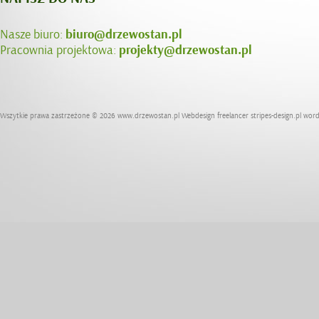
Nasze biuro:
biuro@drzewostan.pl
Pracownia projektowa:
projekty@drzewostan.pl
Wszytkie prawa zastrzeżone © 2026
www.drzewostan.pl
Webdesign freelancer
stripes-design.pl
word