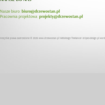
Nasze biuro:
biuro@drzewostan.pl
Pracownia projektowa:
projekty@drzewostan.pl
Wszytkie prawa zastrzeżone © 2026
www.drzewostan.pl
Webdesign freelancer
stripes-design.pl
word