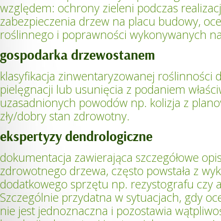
względem: ochrony zieleni podczas realizacji
zabezpieczenia drzew na placu budowy, oce
roślinnego i poprawności wykonywanych n
gospodarka drzewostanem
klasyfikacja zinwentaryzowanej roślinności 
pielęgnacji lub usunięcia z podaniem właśc
uzasadnionych powodów np. kolizja z plano
zły/dobry stan zdrowotny.
ekspertyzy dendrologiczne
dokumentacja zawierająca szczegółowe opisy
zdrowotnego drzewa, często powstała z wy
dodatkowego sprzętu np. rezystografu czy 
Szczególnie przydatna w sytuacjach, gdy o
nie jest jednoznaczna i pozostawia wątpliwo