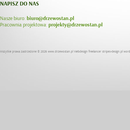
NAPISZ DO NAS
Nasze biuro:
biuro@drzewostan.pl
Pracownia projektowa:
projekty@drzewostan.pl
Wszytkie prawa zastrzeżone © 2026
www.drzewostan.pl
Webdesign freelancer
stripes-design.pl
word